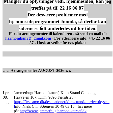
Mangler du oplysninger vedr. hjemmesiden, kan jeg
træffes på tlf. 22 16 06 87
Der desværre problemer med
hjemmesideprogrammet Joomla, så derfor kan
siderne se lidt anderledes ud for tiden.
Har du arrangementer til kalenderen - så send en mail til:
harmonikanyt@gmail.com
- For yderligere info: +45 22 16 06
87 - Husk at vedhæfte evt. plakat
♫ ♫ Arrangementer AUGUST 2026 ♫♫
Lør.
Jammerbugt Harmonikatræf,
Klim Strand Camping,
08.
Havvejen 167, Klim, 9690 Fjerritslev -
aug.
https://firstcamp.dk/destinationer/klim-strand-nordvestkysten
I
nfo: Niels Chr. Sørensen 30 49 63 15 - læs mere
på:
http://www.jammerbugtharmonikatraef.dk