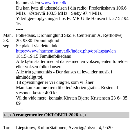
hjemmesiden
www.fcmr.dk
Du kan lytte til udsendelsen i din radio: Frederikshavn 106,6
MHz - Østervrå 103,5 MHz - Sæby 97,4 MHz
Yderligere oplysninger hos FCMR Gitte Hansen tlf. 27 52 94
16
-----
Man.
Folkedans, Dronninglund Skole, Centerrum A, Rørholtvej
28.
20, 9330 Dronninglund
sep.
Se plakat via dette link:
https://www.harmonikanyt.dk/index.php/opslagstavlen
18:15-19:15 Familiefolkedans
Alle børn starter med at danse med en voksen, enten forælder
eller voksen folkedanser.
Alle trin gennemfås - Der danses til levender musik i
almindeligt tøj.
Til opvisninger er vi i dragter, som vi låner:
Man kan komme frem til efterårsferien gratis - Resten af
sæsonen koster 400 kr.
Vil du vide mere, kontakt Kirsten Bjerre Kristensen 23 64 35
09
-----
♫ ♫ Arrangementer OKTOBER 2026 ♫♫
Tors.
Liegstouw, KulturStationen, Sverriggårdsvej 4, 9520