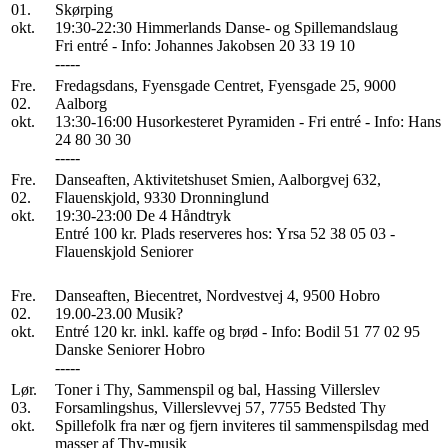
01.
Skørping
okt.
19:30-22:30 Himmerlands Danse- og Spillemandslaug
Fri entré - Info: Johannes Jakobsen 20 33 19 10
-----
Fre.
Fredagsdans, Fyensgade Centret, Fyensgade 25, 9000
02.
Aalborg
okt.
13:30-16:00 Husorkesteret Pyramiden - Fri entré - Info: Hans
24 80 30 30
-----
Fre.
Danseaften, Aktivitetshuset Smien, Aalborgvej 632,
02.
Flauenskjold, 9330 Dronninglund
okt.
19:30-23:00 De 4 Håndtryk
Entré 100 kr. Plads reserveres hos: Yrsa 52 38 05 03 -
Flauenskjold Seniorer
Fre.
Danseaften, Biecentret, Nordvestvej 4, 9500 Hobro
02.
19.00-23.00 Musik?
okt.
Entré 120 kr. inkl. kaffe og brød - Info: Bodil 51 77 02 95
Danske Seniorer Hobro
-----
Lør.
Toner i Thy, Sammenspil og bal, Hassing Villerslev
03.
Forsamlingshus, Villerslevvej 57, 7755 Bedsted Thy
okt.
Spillefolk fra nær og fjern inviteres til sammenspilsdag med
masser af Thy-musik