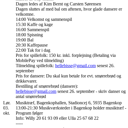
Dagen ledes af Kim Bernt og Carsten Sørensen
Dagen sluttes af med bal om aftenen, hvor glade dansere er
velkomne.
14:00 Velkomst og sammenspil
15:30 Kaffe og kage
16:00 Sammenspil
18:00 Spisning
19:00 Bal
20:30 Kaffepause
22:00 Tak for i dag
Pris for spillefolk: 150 kr. inkl. forplejning (Betaling via
MobilePay ved tilmelding)
Tilmelding spillefolk:
hellebisse@gmail.com
senest 26.
september
Pris for dansere: Du skal kun betale for evt. smørrebrød og
drikkevarer.
Bestilling af smørrebrød (dansere):
hellebisse@gmail.com
senest 26. september - skriv danser og
antal smørrebrød
Lør.
Musiktræf, Bagenkophallen, Stadioncej 6, 5935 Bagenkop
03.
13:00-21:30 Musikværksteder i Bagenkop holder musiktræf -
okt.
Program følger
Info: Willy 20 61 93 09 eller Ulla 25 67 68 22
-----