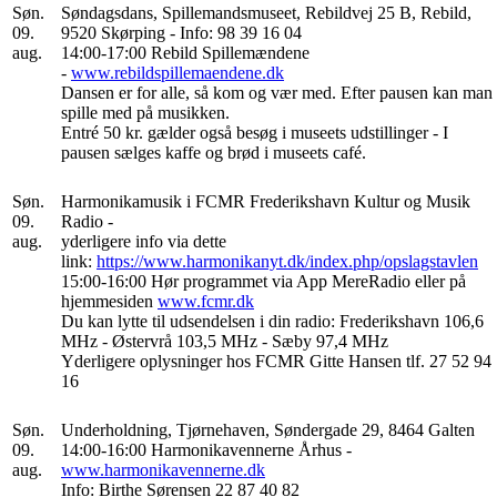
Søn.
Søndagsdans, Spillemandsmuseet, Rebildvej 25 B, Rebild,
09.
9520 Skørping - Info: 98 39 16 04
aug.
14:00-17:00 Rebild Spillemændene
-
www.rebildspillemaendene.dk
Dansen er for alle, så kom og vær med. Efter pausen kan man
spille med på musikken.
Entré 50 kr. gælder også besøg i museets udstillinger - I
pausen sælges kaffe og brød i museets café.
Søn.
Harmonikamusik i FCMR Frederikshavn Kultur og Musik
09.
Radio -
aug.
yderligere info via dette
link:
https://www.harmonikanyt.dk/index.php/opslagstavlen
15:00-16:00 Hør programmet via App MereRadio eller på
hjemmesiden
www.fcmr.dk
Du kan lytte til udsendelsen i din radio: Frederikshavn 106,6
MHz - Østervrå 103,5 MHz - Sæby 97,4 MHz
Yderligere oplysninger hos FCMR Gitte Hansen tlf. 27 52 94
16
Søn.
Underholdning, Tjørnehaven, Søndergade 29, 8464 Galten
09.
14:00-16:00 Harmonikavennerne Århus -
aug.
www.harmonikavennerne.dk
Info: Birthe Sørensen 22 87 40 82