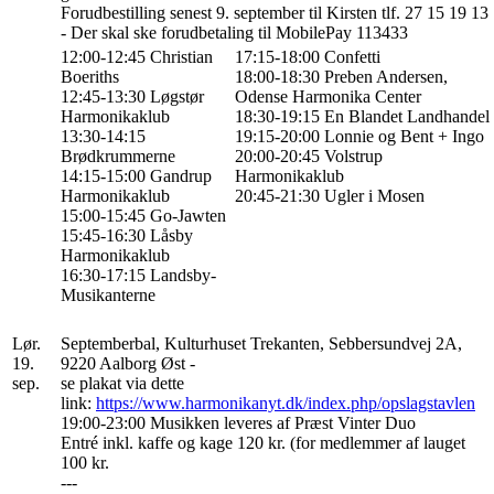
Forudbestilling senest 9. september til Kirsten tlf. 27 15 19 13
- Der skal ske forudbetaling til MobilePay 113433
12:00-12:45 Christian
17:15-18:00 Confetti
Boeriths
18:00-18:30 Preben Andersen,
12:45-13:30 Løgstør
Odense Harmonika Center
Harmonikaklub
18:30-19:15 En Blandet Landhandel
13:30-14:15
19:15-20:00 Lonnie og Bent + Ingo
Brødkrummerne
20:00-20:45 Volstrup
14:15-15:00 Gandrup
Harmonikaklub
Harmonikaklub
20:45-21:30 Ugler i Mosen
15:00-15:45 Go-Jawten
15:45-16:30 Låsby
Harmonikaklub
16:30-17:15 Landsby-
Musikanterne
Lør.
Septemberbal, Kulturhuset Trekanten, Sebbersundvej 2A,
19.
9220 Aalborg Øst -
sep.
se plakat via dette
link:
https://www.harmonikanyt.dk/index.php/opslagstavlen
19:00-23:00 Musikken leveres af Præst Vinter Duo
Entré inkl. kaffe og kage 120 kr. (for medlemmer af lauget
100 kr.
---