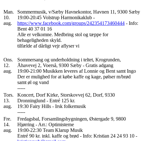
Man.
Sommermusik, v/Sæby Havnekontor, Havnen 11, 9300 Sæby
10.
19:00-20:45 Volstrup Harmonikaklub -
aug.
https://www.facebook.com/groups/242354173460444
- Info:
Bent 40 37 01 16
Alle er velkomne. Medbring stol og tæppe for
behageligheden skyld.
tilfælde af dårligt vejr aflyser vi
Ons.
Sommersang og underholdning i teltet, Krogrunden,
12.
Åhavevej 2, Voerså, 9300 Sæby - Gratis adgang
aug.
19:00-21:00 Musikken leveres af Lonnie og Bent samt Ingo
Der er mulighed for at købe kaffe og kage, pølser m/brød
samt øl og vand
-----
Tors.
Koncert, Dorf Kirke, Storskovvej 62, Dorf, 9330
13.
Dronninglund - Entré 125 kr.
aug.
19:30 Fairy Hills - Irsk folkemusik
-----
Fre.
Fredagsbal, Forsamlingsbygningen, Østergade 9, 9800
14.
Hjørring - Arr.: Optimisterne
aug.
19:00-22:30 Team Klarup Musik
Entré 90 kr. inkl. kaffe og brød - Info: Kristian 24 24 93 10 -