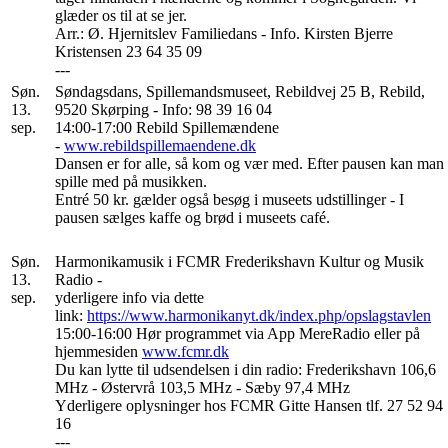
glæder os til at se jer.
Arr.: Ø. Hjernitslev Familiedans - Info. Kirsten Bjerre
Kristensen 23 64 35 09
---
Søn.
Søndagsdans, Spillemandsmuseet, Rebildvej 25 B, Rebild,
13.
9520 Skørping - Info: 98 39 16 04
sep.
14:00-17:00 Rebild Spillemændene
-
www.rebildspillemaendene.dk
Dansen er for alle, så kom og vær med. Efter pausen kan man
spille med på musikken.
Entré 50 kr. gælder også besøg i museets udstillinger - I
pausen sælges kaffe og brød i museets café.
Søn.
Harmonikamusik i FCMR Frederikshavn Kultur og Musik
13.
Radio -
sep.
yderligere info via dette
link:
https://www.harmonikanyt.dk/index.php/opslagstavlen
15:00-16:00 Hør programmet via App MereRadio eller på
hjemmesiden
www.fcmr.dk
Du kan lytte til udsendelsen i din radio: Frederikshavn 106,6
MHz - Østervrå 103,5 MHz - Sæby 97,4 MHz
Yderligere oplysninger hos FCMR Gitte Hansen tlf. 27 52 94
16
---