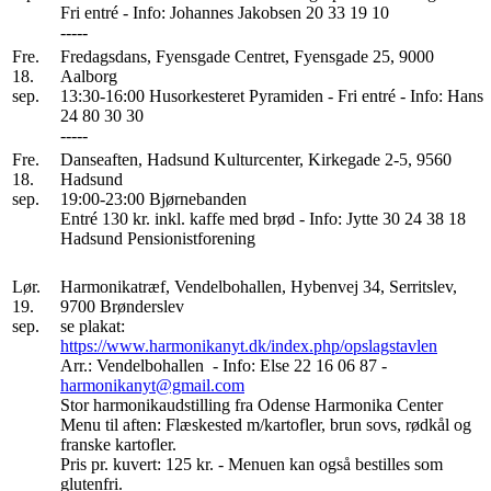
Fri entré - Info: Johannes Jakobsen 20 33 19 10
-----
Fre.
Fredagsdans, Fyensgade Centret, Fyensgade 25, 9000
18.
Aalborg
sep.
13:30-16:00 Husorkesteret Pyramiden - Fri entré - Info: Hans
24 80 30 30
-----
Fre.
Danseaften, Hadsund Kulturcenter, Kirkegade 2-5, 9560
18.
Hadsund
sep.
19:00-23:00 Bjørnebanden
Entré 130 kr. inkl. kaffe med brød - Info: Jytte 30 24 38 18
Hadsund Pensionistforening
Lør.
Harmonikatræf, Vendelbohallen, Hybenvej 34, Serritslev,
19.
9700 Brønderslev
sep.
se plakat:
https://www.harmonikanyt.dk/index.php/opslagstavlen
Arr.: Vendelbohallen - Info: Else 22 16 06 87 -
harmonikanyt@gmail.com
Stor harmonikaudstilling fra Odense Harmonika Center
Menu til aften: Flæskested m/kartofler, brun sovs, rødkål og
franske kartofler.
Pris pr. kuvert: 125 kr. - Menuen kan også bestilles som
glutenfri.