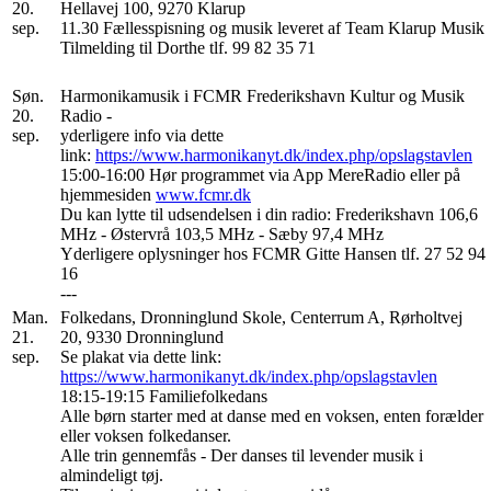
20.
Hellavej 100, 9270 Klarup
sep.
11.30 Fællesspisning og musik leveret af Team Klarup Musik
Tilmelding til Dorthe tlf. 99 82 35 71
Søn.
Harmonikamusik i FCMR Frederikshavn Kultur og Musik
20.
Radio -
sep.
yderligere info via dette
link:
https://www.harmonikanyt.dk/index.php/opslagstavlen
15:00-16:00 Hør programmet via App MereRadio eller på
hjemmesiden
www.fcmr.dk
Du kan lytte til udsendelsen i din radio: Frederikshavn 106,6
MHz - Østervrå 103,5 MHz - Sæby 97,4 MHz
Yderligere oplysninger hos FCMR Gitte Hansen tlf. 27 52 94
16
---
Man.
Folkedans, Dronninglund Skole, Centerrum A, Rørholtvej
21.
20, 9330 Dronninglund
sep.
Se plakat via dette link:
https://www.harmonikanyt.dk/index.php/opslagstavlen
18:15-19:15 Familiefolkedans
Alle børn starter med at danse med en voksen, enten forælder
eller voksen folkedanser.
Alle trin gennemfås - Der danses til levender musik i
almindeligt tøj.