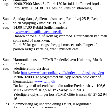
aug.
19:00-23:00 Musik? - Entré 130 kr. inkl. kaffe med brød -
Info: Jytte 30 24 38 18 Hadsund Pensionistforening
Søn.
Søndagsdans, Spillemandsmuseet, Rebildvej 25 B, Rebild,
23.
9520 Skørping - Info: 98 39 16 04
aug.
14:00-17:00 Rebild Spillemændene
-
www.rebildspillemaendene.dk
Dansen er for alle, så kom og vær med. Efter pausen kan man
spille med på musikken.
Entré 50 kr. gælder også besøg i museets udstillinger - I
pausen sælges kaffe og brød i museets café.
Søn.
Harmonikamusik i FCMR Frederikshavn Kultur og Musik
23.
Radio -
aug.
yderligere info via dette
link:
https://www.harmonikanyt.dk/index.php/opslagstavlen
15:00-16:00 Hør programmet via App MereRadio eller på
hjemmesiden
www.fcmr.dk
Du kan lytte til udsendelsen i din radio: Frederikshavn 106,6
MHz - Østervrå 103,5 MHz - Sæby 97,4 MHz
Yderligere oplysninger hos FCMR Gitte Hansen tlf. 27 52 94
16
Ons.
Sommersang og underholdning i teltet, Krogrunden,