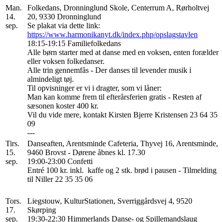
Man.
Folkedans, Dronninglund Skole, Centerrum A, Rørholtvej
14.
20, 9330 Dronninglund
sep.
Se plakat via dette link:
https://www.harmonikanyt.dk/index.php/opslagstavlen
18:15-19:15 Familiefolkedans
Alle børn starter med at danse med en voksen, enten forælder
eller voksen folkedanser.
Alle trin gennemfås - Der danses til levender musik i
almindeligt tøj.
Til opvisninger er vi i dragter, som vi låner:
Man kan komme frem til efterårsferien gratis - Resten af
sæsonen koster 400 kr.
Vil du vide mere, kontakt Kirsten Bjerre Kristensen 23 64 35
09
---
Tirs.
Danseaften, Arentsminde Cafeteria, Thyvej 16, Arentsminde,
15.
9460 Brovst - Dørene åbnes kl. 17.30
sep.
19:00-23:00 Confetti
Entré 100 kr. inkl. kaffe og 2 stk. brød i pausen - Tilmelding
til Niller 22 35 35 06
Tors.
Liegstouw, KulturStationen, Sverriggårdsvej 4, 9520
17.
Skørping
sep.
19:30-22:30 Himmerlands Danse- og Spillemandslaug