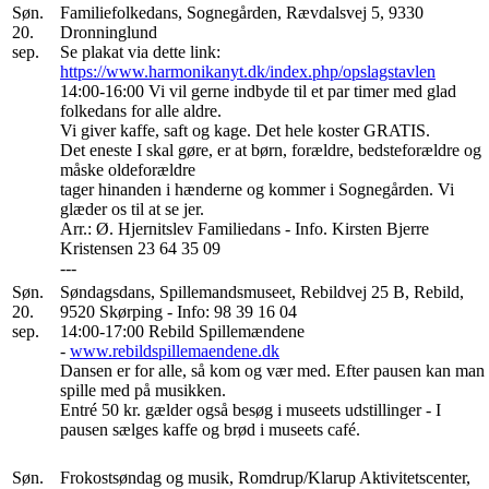
Søn.
Familiefolkedans, Sognegården, Rævdalsvej 5, 9330
20.
Dronninglund
sep.
Se plakat via dette link:
https://www.harmonikanyt.dk/index.php/opslagstavlen
14:00-16:00 Vi vil gerne indbyde til et par timer med glad
folkedans for alle aldre.
Vi giver kaffe, saft og kage. Det hele koster GRATIS.
Det eneste I skal gøre, er at børn, forældre, bedsteforældre og
måske oldeforældre
tager hinanden i hænderne og kommer i Sognegården. Vi
glæder os til at se jer.
Arr.: Ø. Hjernitslev Familiedans - Info. Kirsten Bjerre
Kristensen 23 64 35 09
---
Søn.
Søndagsdans, Spillemandsmuseet, Rebildvej 25 B, Rebild,
20.
9520 Skørping - Info: 98 39 16 04
sep.
14:00-17:00 Rebild Spillemændene
-
www.rebildspillemaendene.dk
Dansen er for alle, så kom og vær med. Efter pausen kan man
spille med på musikken.
Entré 50 kr. gælder også besøg i museets udstillinger - I
pausen sælges kaffe og brød i museets café.
Søn.
Frokostsøndag og musik, Romdrup/Klarup Aktivitetscenter,