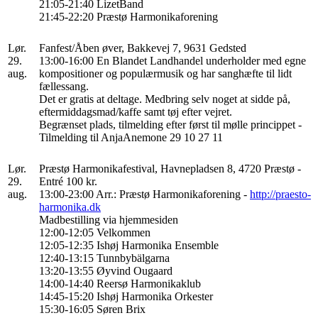
21:05-21:40 LizetBand
21:45-22:20 Præstø Harmonikaforening
Lør.
Fanfest/Åben øver, Bakkevej 7, 9631 Gedsted
29.
13:00-16:00 En Blandet Landhandel underholder med egne
aug.
kompositioner og populærmusik og har sanghæfte til lidt
fællessang.
Det er gratis at deltage. Medbring selv noget at sidde på,
eftermiddagsmad/kaffe samt tøj efter vejret.
Begrænset plads, tilmelding efter først til mølle princippet -
Tilmelding til AnjaAnemone 29 10 27 11
Lør.
Præstø Harmonikafestival, Havnepladsen 8, 4720 Præstø -
29.
Entré 100 kr.
aug.
13:00-23:00 Arr.: Præstø Harmonikaforening -
http://praesto-
harmonika.dk
Madbestilling via hjemmesiden
12:00-12:05 Velkommen
12:05-12:35 Ishøj Harmonika Ensemble
12:40-13:15 Tunnbybälgarna
13:20-13:55 Øyvind Ougaard
14:00-14:40 Reersø Harmonikaklub
14:45-15:20 Ishøj Harmonika Orkester
15:30-16:05 Søren Brix