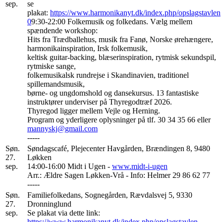
sep.
se
plakat:
https://www.harmonikanyt.dk/index.php/opslagstavlen
0
9:30-22:00 Folkemusik og folkedans. Vælg mellem
spændende workshop:
Hits fra Trædballehus, musik fra Fanø, Norske ørehængere,
harmonikainspiration, Irsk folkemusik,
keltisk guitar-backing, blæserinspiration, rytmisk sekundspil,
rytmiske sange,
folkemusikalsk rundrejse i Skandinavien, traditionel
spillemandsmusik,
børne- og ungdomshold og dansekursus. 13 fantastiske
instruktører underviser på Thyregodtræf 2026.
Thyregod ligger mellem Vejle og Herning.
Program og yderligere oplysninger på tlf. 30 34 35 66 eller
mannyskj@gmail.com
-----
Søn.
Søndagscafé, Plejecenter Havgården, Brændingen 8, 9480
27.
Løkken
sep.
14:00-16:00 Midt i Ugen -
www.midt-i-ugen
Arr.: Ældre Sagen Løkken-Vrå - Info: Helmer 29 86 62 77
-----
Søn.
Familiefolkedans, Sognegården, Rævdalsvej 5, 9330
27.
Dronninglund
sep.
Se plakat via dette link:
https://www.harmonikanyt.dk/index.php/opslagstavlen