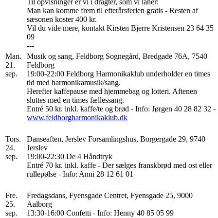
Til opvisninger er vi i dragter, som vi låner:
Man kan komme frem til efterårsferien gratis - Resten af
sæsonen koster 400 kr.
Vil du vide mere, kontakt Kirsten Bjerre Kristensen 23 64 35
09
---
Man.
Musik og sang, Feldborg Sognegård, Bredgade 76A, 7540
21.
Feldborg
sep.
19:00-22:00 Feldborg Harmonikaklub underholder en times
tid med harmonikamusik/sang.
Herefter kaffepause med hjemmebag og lotteri. Aftenen
sluttes med en times fællessang.
Entré 50 kr. inkl. kaffe/te og brød - Info: Jørgen 40 28 82 32 -
www.feldborgharmonikaklub.dk
Tors.
Danseaften, Jerslev Forsamlingshus, Borgergade 29, 9740
24.
Jerslev
sep.
19:00-22:30 De 4 Håndtryk
Entré 70 kr. inkl. kaffe - Der sælges franskbrød med ost eller
rullepølse - Info: Anni 28 12 61 01
Fre.
Fredagsdans, Fyensgade Centret, Fyensgade 25, 9000
25.
Aalborg
sep.
13:30-16:00 Confetti - Info: Henny 40 85 05 99