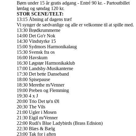
Børn under 15 år gratis adgang - Entré 90 kr. - Partoutbillet
lørdag og søndag 120 kr.
STOR SCENE/TELT:
13:15 Åbning af dagens træf
Vi synger de sædvanlige og alle er velkomne til at spille med.
13:30 Brødkrummerne
14:00 Det Go'r Nok
14:30 Vindstyrke 15
15:00 Sydmors Harmonikalaug
15:30 Svensk fra os
16:00 Havskum
16:30 Løgstør Harmonikaklub
17:00 Landsby-Musikanterne
17:30 Det bette Danseband
18:00 Spisepause
18:30 Merethe m/Venner
19:00 Preben og Flemming
19:30 4 x J
20:00 Trio Det tø'n Øl
20:30 The Vils
21:00 Ugler i Mosen
21:30 Eigil m/Venner
22:00 Rudi's Blue Ladybirds (Brass Edision)
22:30 Blæs & Bælg
23:00 Tak for i aften