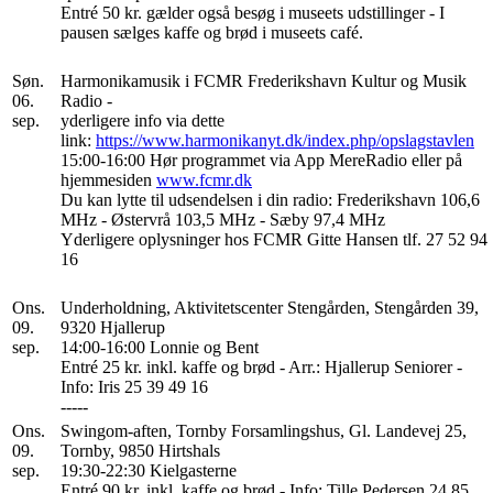
Entré 50 kr. gælder også besøg i museets udstillinger - I
pausen sælges kaffe og brød i museets café.
Søn.
Harmonikamusik i FCMR Frederikshavn Kultur og Musik
06.
Radio -
sep.
yderligere info via dette
link:
https://www.harmonikanyt.dk/index.php/opslagstavlen
15:00-16:00 Hør programmet via App MereRadio eller på
hjemmesiden
www.fcmr.dk
Du kan lytte til udsendelsen i din radio: Frederikshavn 106,6
MHz - Østervrå 103,5 MHz - Sæby 97,4 MHz
Yderligere oplysninger hos FCMR Gitte Hansen tlf. 27 52 94
16
Ons.
Underholdning, Aktivitetscenter Stengården, Stengården 39,
09.
9320 Hjallerup
sep.
14:00-16:00 Lonnie og Bent
Entré 25 kr. inkl. kaffe og brød - Arr.: Hjallerup Seniorer -
Info: Iris 25 39 49 16
-----
Ons.
Swingom-aften, Tornby Forsamlingshus, Gl. Landevej 25,
09.
Tornby, 9850 Hirtshals
sep.
19:30-22:30 Kielgasterne
Entré 90 kr. inkl. kaffe og brød - Info: Tille Pedersen 24 85