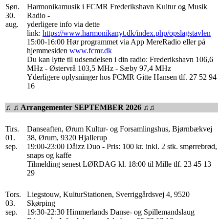
Søn.
Harmonikamusik i FCMR Frederikshavn Kultur og Musik
30.
Radio -
aug.
yderligere info via dette
link:
https://www.harmonikanyt.dk/index.php/opslagstavlen
15:00-16:00 Hør programmet via App MereRadio eller på
hjemmesiden
www.fcmr.dk
Du kan lytte til udsendelsen i din radio: Frederikshavn 106,6
MHz - Østervrå 103,5 MHz - Sæby 97,4 MHz
Yderligere oplysninger hos FCMR Gitte Hansen tlf. 27 52 94
16
♫ ♫ Arrangementer SEPTEMBER 2026 ♫♫
Tirs.
Danseaften, Ørum Kultur- og Forsamlingshus, Bjørnbækvej
01.
38, Ørum, 9320 Hjallerup
sep.
19:00-23:00 Dåizz Duo - Pris: 100 kr. inkl. 2 stk. smørrebrød,
snaps og kaffe
Tilmelding senest LØRDAG kl. 18:00 til Mille tlf. 23 45 13
29
Tors.
Liegstouw, KulturStationen, Sverriggårdsvej 4, 9520
03.
Skørping
sep.
19:30-22:30 Himmerlands Danse- og Spillemandslaug