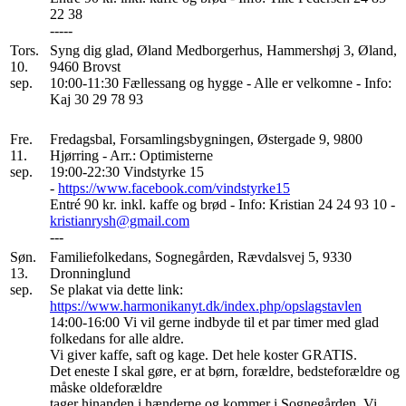
22 38
-----
Tors.
Syng dig glad, Øland Medborgerhus, Hammershøj 3, Øland,
10.
9460 Brovst
sep.
10:00-11:30 Fællessang og hygge - Alle er velkomne - Info:
Kaj 30 29 78 93
Fre.
Fredagsbal, Forsamlingsbygningen, Østergade 9, 9800
11.
Hjørring - Arr.: Optimisterne
sep.
19:00-22:30 Vindstyrke 15
-
https://www.facebook.com/vindstyrke15
Entré 90 kr. inkl. kaffe og brød - Info: Kristian 24 24 93 10 -
kristianrysh@gmail.com
---
Søn.
Familiefolkedans, Sognegården, Rævdalsvej 5, 9330
13.
Dronninglund
sep.
Se plakat via dette link:
https://www.harmonikanyt.dk/index.php/opslagstavlen
14:00-16:00 Vi vil gerne indbyde til et par timer med glad
folkedans for alle aldre.
Vi giver kaffe, saft og kage. Det hele koster GRATIS.
Det eneste I skal gøre, er at børn, forældre, bedsteforældre og
måske oldeforældre
tager hinanden i hænderne og kommer i Sognegården. Vi