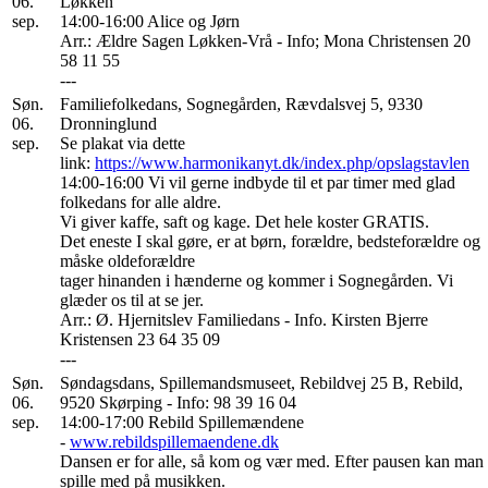
06.
Løkken
sep.
14:00-16:00 Alice og Jørn
Arr.: Ældre Sagen Løkken-Vrå - Info; Mona Christensen 20
58 11 55
---
Søn.
Familiefolkedans, Sognegården, Rævdalsvej 5, 9330
06.
Dronninglund
sep.
Se plakat via dette
link:
https://www.harmonikanyt.dk/index.php/opslagstavlen
14:00-16:00 Vi vil gerne indbyde til et par timer med glad
folkedans for alle aldre.
Vi giver kaffe, saft og kage. Det hele koster GRATIS.
Det eneste I skal gøre, er at børn, forældre, bedsteforældre og
måske oldeforældre
tager hinanden i hænderne og kommer i Sognegården. Vi
glæder os til at se jer.
Arr.: Ø. Hjernitslev Familiedans - Info. Kirsten Bjerre
Kristensen 23 64 35 09
---
Søn.
Søndagsdans, Spillemandsmuseet, Rebildvej 25 B, Rebild,
06.
9520 Skørping - Info: 98 39 16 04
sep.
14:00-17:00 Rebild Spillemændene
-
www.rebildspillemaendene.dk
Dansen er for alle, så kom og vær med. Efter pausen kan man
spille med på musikken.