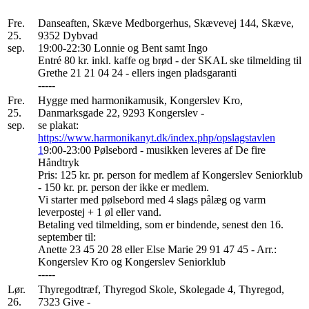
Fre.
Danseaften, Skæve Medborgerhus, Skævevej 144, Skæve,
25.
9352 Dybvad
sep.
19:00-22:30 Lonnie og Bent samt Ingo
Entré 80 kr. inkl. kaffe og brød - der SKAL ske tilmelding til
Grethe 21 21 04 24 - ellers ingen pladsgaranti
-----
Fre.
Hygge med harmonikamusik, Kongerslev Kro,
25.
Danmarksgade 22, 9293 Kongerslev -
sep.
se plakat:
https://www.harmonikanyt.dk/index.php/opslagstavlen
1
9:00-23:00 Pølsebord - musikken leveres af De fire
Håndtryk
Pris: 125 kr. pr. person for medlem af Kongerslev Seniorklub
- 150 kr. pr. person der ikke er medlem.
Vi starter med pølsebord med 4 slags pålæg og varm
leverpostej + 1 øl eller vand.
Betaling ved tilmelding, som er bindende, senest den 16.
september til:
Anette 23 45 20 28 eller Else Marie 29 91 47 45 - Arr.:
Kongerslev Kro og Kongerslev Seniorklub
-----
Lør.
Thyregodtræf, Thyregod Skole, Skolegade 4, Thyregod,
26.
7323 Give -