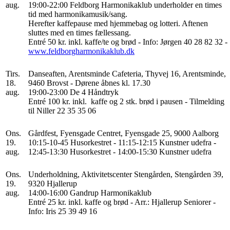
aug.
19:00-22:00 Feldborg Harmonikaklub underholder en times
tid med harmonikamusik/sang.
Herefter kaffepause med hjemmebag og lotteri. Aftenen
sluttes med en times fællessang.
Entré 50 kr. inkl. kaffe/te og brød - Info: Jørgen 40 28 82 32 -
www.feldborgharmonikaklub.dk
Tirs.
Danseaften, Arentsminde Cafeteria, Thyvej 16, Arentsminde,
18.
9460 Brovst - Dørene åbnes kl. 17.30
aug.
19:00-23:00 De 4 Håndtryk
Entré 100 kr. inkl. kaffe og 2 stk. brød i pausen - Tilmelding
til Niller 22 35 35 06
Ons.
Gårdfest, Fyensgade Centret, Fyensgade 25, 9000 Aalborg
19.
10:15-10-45 Husorkestret - 11:15-12:15 Kunstner udefra -
aug.
12:45-13:30 Husorkestret - 14:00-15:30 Kunstner udefra
Ons.
Underholdning, Aktivitetscenter Stengården, Stengården 39,
19.
9320 Hjallerup
aug.
14:00-16:00 Gandrup Harmonikaklub
Entré 25 kr. inkl. kaffe og brød - Arr.: Hjallerup Seniorer -
Info: Iris 25 39 49 16