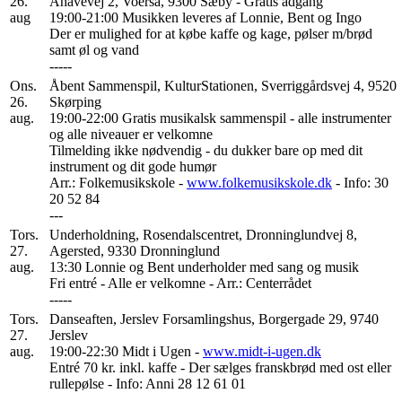
26.
Åhavevej 2, Voerså, 9300 Sæby - Gratis adgang
aug
19:00-21:00 Musikken leveres af Lonnie, Bent og Ingo
Der er mulighed for at købe kaffe og kage, pølser m/brød
samt øl og vand
-----
Ons.
Åbent Sammenspil, KulturStationen, Sverriggårdsvej 4, 9520
26.
Skørping
aug.
19:00-22:00 Gratis musikalsk sammenspil - alle instrumenter
og alle niveauer er velkomne
Tilmelding ikke nødvendig - du dukker bare op med dit
instrument og dit gode humør
Arr.: Folkemusikskole -
www.folkemusikskole.dk
- Info: 30
20 52 84
---
Tors.
Underholdning, Rosendalscentret, Dronninglundvej 8,
27.
Agersted, 9330 Dronninglund
aug.
13:30 Lonnie og Bent underholder med sang og musik
Fri entré - Alle er velkomne - Arr.: Centerrådet
-----
Tors.
Danseaften, Jerslev Forsamlingshus, Borgergade 29, 9740
27.
Jerslev
aug.
19:00-22:30 Midt i Ugen -
www.midt-i-ugen.dk
Entré 70 kr. inkl. kaffe - Der sælges franskbrød med ost eller
rullepølse - Info: Anni 28 12 61 01