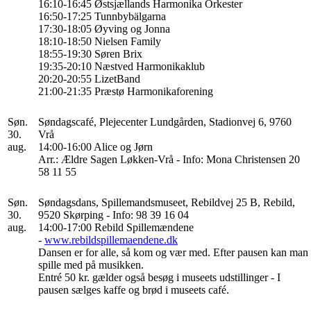
16:10-16:45 Østsjællands Harmonika Orkester
16:50-17:25 Tunnbybälgarna
17:30-18:05 Øyving og Jonna
18:10-18:50 Nielsen Family
18:55-19:30 Søren Brix
19:35-20:10 Næstved Harmonikaklub
20:20-20:55 LizetBand
21:00-21:35 Præstø Harmonikaforening
Søn.
Søndagscafé, Plejecenter Lundgården, Stadionvej 6, 9760
30.
Vrå
aug.
14:00-16:00 Alice og Jørn
Arr.: Ældre Sagen Løkken-Vrå - Info: Mona Christensen 20
58 11 55
Søn.
Søndagsdans, Spillemandsmuseet, Rebildvej 25 B, Rebild,
30.
9520 Skørping - Info: 98 39 16 04
aug.
14:00-17:00 Rebild Spillemændene
-
www.rebildspillemaendene.dk
Dansen er for alle, så kom og vær med. Efter pausen kan man
spille med på musikken.
Entré 50 kr. gælder også besøg i museets udstillinger - I
pausen sælges kaffe og brød i museets café.