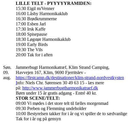
LILLE TELT - PYYYYYRAMIDEN:
15:30 Eigil m/Venner
16:00 Låsby Harmonikaklub
16:30 Brødkrummerne
17:00 Esben Jarl
17:30 Irsk Kaffe
18:00 Spisepause
18:30 Løgstør Harmonikaklub
19:00 Early Birds
19:30 The Vils
20:00 Tak for i aften
Søn.
Jammerbugt Harmonikatræf,
Klim Strand Camping,
09.
Havvejen 167, Klim, 9690 Fjerritslev -
aug.
https://firstcamp.dk/destinationer/klim-strand-nordvestkysten
I
nfo: Niels Chr. Sørensen 30 49 63 15 - læs mere
på:
http://www.jammerbugtharmonikatraef.dk
Børn under 15 år gratis adgang - Entré 40 kr.
STOR SCENE/TELT:
09:00 Vi mødes i det store telt til fælles morgenmad
09:30 Preben og Flemming undeholder
10:00 Bestyrelsen takker for i år og vi spiller de to sædvanlige
Tak for i år og på gensyn