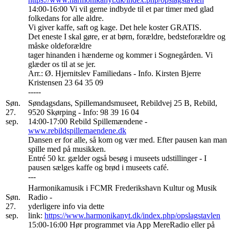
14:00-16:00 Vi vil gerne indbyde til et par timer med glad
folkedans for alle aldre.
Vi giver kaffe, saft og kage. Det hele koster GRATIS.
Det eneste I skal gøre, er at børn, forældre, bedsteforældre og
måske oldeforældre
tager hinanden i hænderne og kommer i Sognegården. Vi
glæder os til at se jer.
Arr.: Ø. Hjernitslev Familiedans - Info. Kirsten Bjerre
Kristensen 23 64 35 09
-----
Søn.
Søndagsdans, Spillemandsmuseet, Rebildvej 25 B, Rebild,
27.
9520 Skørping - Info: 98 39 16 04
sep.
14:00-17:00 Rebild Spillemændene -
www.rebildspillemaendene.dk
Dansen er for alle, så kom og vær med. Efter pausen kan man
spille med på musikken.
Entré 50 kr. gælder også besøg i museets udstillinger - I
pausen sælges kaffe og brød i museets café.
---
Harmonikamusik i FCMR Frederikshavn Kultur og Musik
Søn.
Radio -
27.
yderligere info via dette
sep.
link:
https://www.harmonikanyt.dk/index.php/opslagstavlen
15:00-16:00 Hør programmet via App MereRadio eller på