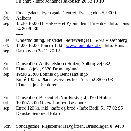
Fri entré - Info: Johannes Jakobsen 20 33 19 10
-----
Fre.
Fredagsdans, Fyensgade Centret, Fyensgade 25, 9000
04.
Aalborg
sep.
13:30-16:00 Husorkesteret Pyramiden - Fri entré - Info: Hans
24 80 30 30
-----
Fre.
Underholdning, Fristedet, Nørrevænget 8, 5492 Vissenbjerg
04.
14:00-16:00 Toner i Takt -
www.toneritakt.dk
- Info: Hans
sep.
Rasmussen 28 11 70 12
Fre.
Danseaften, Aktivitetshuset Smien, Aalborgvej 632,
04.
Flauenskjold, 9330 Dronninglund
sep.
19:30-23:00 Lonnie og Bent samt Ingo
Entré 100 kr. Plads reserveres hos: Yrsa 52 38 05 03 -
Flauenskjold Seniorer
Fre.
Danseaften, Biecentret, Nordvestvej 4, 9500 Hobro
04.
19.00-23.00 Oplev Harmonikavenner
sep.
Entré 120 kr. inkl. kaffe og brød - Info: Bodil 51 77 02 95
Danske Seniorer Hobro
Søn.
Søndagscafé, Plejecenter Havgården, Brændingen 8, 9480