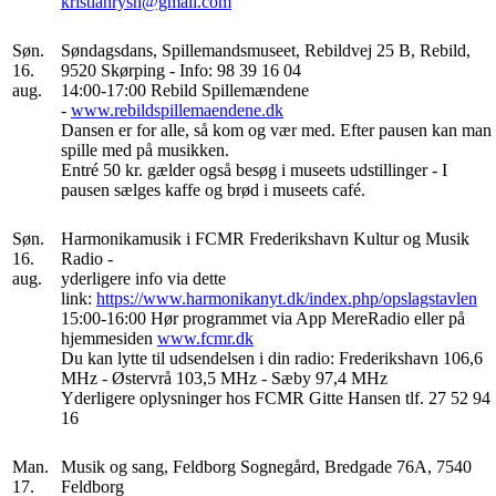
kristianrysh@gmail.com
Søn.
Søndagsdans, Spillemandsmuseet, Rebildvej 25 B, Rebild,
16.
9520 Skørping - Info: 98 39 16 04
aug.
14:00-17:00 Rebild Spillemændene
-
www.rebildspillemaendene.dk
Dansen er for alle, så kom og vær med. Efter pausen kan man
spille med på musikken.
Entré 50 kr. gælder også besøg i museets udstillinger - I
pausen sælges kaffe og brød i museets café.
Søn.
Harmonikamusik i FCMR Frederikshavn Kultur og Musik
16.
Radio -
aug.
yderligere info via dette
link:
https://www.harmonikanyt.dk/index.php/opslagstavlen
15:00-16:00 Hør programmet via App MereRadio eller på
hjemmesiden
www.fcmr.dk
Du kan lytte til udsendelsen i din radio: Frederikshavn 106,6
MHz - Østervrå 103,5 MHz - Sæby 97,4 MHz
Yderligere oplysninger hos FCMR Gitte Hansen tlf. 27 52 94
16
Man.
Musik og sang, Feldborg Sognegård, Bredgade 76A, 7540
17.
Feldborg