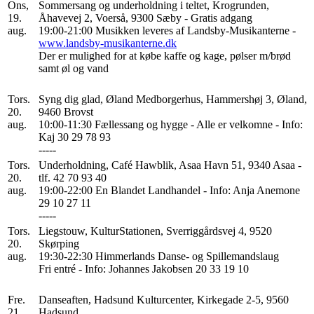
Ons,
Sommersang og underholdning i teltet, Krogrunden,
19.
Åhavevej 2, Voerså, 9300 Sæby - Gratis adgang
aug.
19:00-21:00 Musikken leveres af Landsby-Musikanterne -
www.landsby-musikanterne.dk
Der er mulighed for at købe kaffe og kage, pølser m/brød
samt øl og vand
Tors.
Syng dig glad, Øland Medborgerhus, Hammershøj 3, Øland,
20.
9460 Brovst
aug.
10:00-11:30 Fællessang og hygge - Alle er velkomne - Info:
Kaj 30 29 78 93
-----
Tors.
Underholdning, Café Hawblik, Asaa Havn 51, 9340 Asaa -
20.
tlf. 42 70 93 40
aug.
19:00-22:00 En Blandet Landhandel - Info: Anja Anemone
29 10 27 11
-----
Tors.
Liegstouw, KulturStationen, Sverriggårdsvej 4, 9520
20.
Skørping
aug.
19:30-22:30 Himmerlands Danse- og Spillemandslaug
Fri entré - Info: Johannes Jakobsen 20 33 19 10
Fre.
Danseaften, Hadsund Kulturcenter, Kirkegade 2-5, 9560
21.
Hadsund