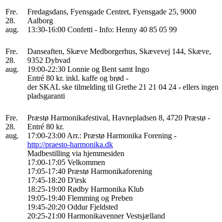
Fre.
Fredagsdans, Fyensgade Centret, Fyensgade 25, 9000
28.
Aalborg
aug.
13:30-16:00 Confetti - Info: Henny 40 85 05 99
Fre.
Danseaften, Skæve Medborgerhus, Skævevej 144, Skæve,
28.
9352 Dybvad
aug.
19:00-22:30 Lonnie og Bent samt Ingo
Entré 80 kr. inkl. kaffe og brød -
der SKAL ske tilmelding til Grethe 21 21 04 24 - ellers ingen
pladsgaranti
Fre.
Præstø Harmonikafestival, Havnepladsen 8, 4720 Præstø -
28.
Entré 80 kr.
aug.
17:00-23:00 Arr.: Præstø Harmonika Forening -
http://praesto-harmonika.dk
Madbestilling via hjemmesiden
17:00-17:05 Velkommen
17:05-17:40 Præstø Harmonikaforening
17:45-18:20 D'irsk
18:25-19:00 Rødby Harmonika Klub
19:05-19:40 Flemming og Preben
19:45-20:20 Oddur Fjeldsted
20:25-21:00 Harmonikavenner Vestsjælland